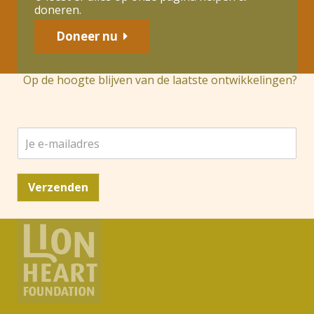
doneren
.
Doneer nu
Op de hoogte blijven van de laatste ontwikkelingen?
J
e
e
-
Verzenden
m
a
i
l
a
d
r
e
s