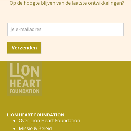
Op de hoogte blijven van de laatste ontwikkelingen?
J
e
e
-
Verzenden
m
a
i
l
a
d
r
e
s
*
LION HEART FOUNDATION
Over Lion Heart Foundation
Missie & Beleid