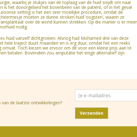
urgie, waarbij je stukjes van de toplaag van de huid snijdt om naar
 is het donorgebied het bovenbeen van de patiënt, of in het geval
eoonse setting is het een zeer moeilijke procedure, omdat de
cheermesje moeten ze dunne stroken huid ‘oogsten’, waarin ze
transplantaat over de wond kunnen strekken. Op die manier is er meer
norhuid nodig.
kjes huid vanzelf dichtgroeien. Alsnog had Mohamed drie van deze
et hele traject duurt maanden en is erg duur, omdat het een reeks
omvat. Toch kiezen we ervoor om dit voor een kleine prijs aan te
en betalen. Bovendien zou amputatie het enige alternatief zijn.
J
e
 van de laatste ontwikkelingen?
e
-
Verzenden
m
a
i
l