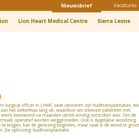
Vacatures
Nieuwsbrief
ion
Lion Heart Medical Centre
Sierra Leone
 surgical officer in LHMC vaak uitvoeren zijn huidtransplantaties. Als
aan het ziekenhuis lang uit, waardoor we steevast patiënten met
 wiens beenwond na maanden uitstel ernstig ontstoken was. Om de
ermaals operatief worden weggesneden. Ook is dagelijkse wondzorg
te krijgen, kan de genezing beginnen, maar vaak is de wond te groo
. De oplossing: huidtransplantatie.