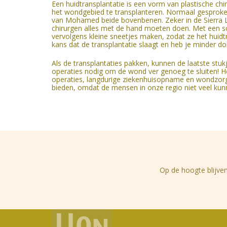
Een huidtransplantatie is een vorm van plastische chir
het wondgebied te transplanteren. Normaal gesproken
van Mohamed beide bovenbenen. Zeker in de Sierra L
chirurgen alles met de hand moeten doen. Met een s
vervolgens kleine sneetjes maken, zodat ze het huid
kans dat de transplantatie slaagt en heb je minder do
Als de transplantaties pakken, kunnen de laatste stu
operaties nodig om de wond ver genoeg te sluiten! H
operaties, langdurige ziekenhuisopname en wondzorg 
bieden, omdat de mensen in onze regio niet veel kunn
Op de hoogte blijven