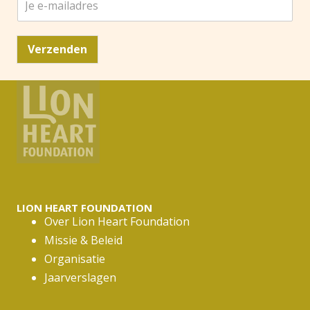
e
e
-
Verzenden
m
a
i
l
a
d
r
e
s
*
LION HEART FOUNDATION
Over Lion Heart Foundation
Missie & Beleid
Organisatie
Jaarverslagen