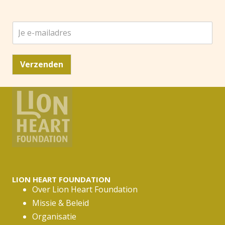
J
e
e
-
Verzenden
m
a
i
l
a
d
r
e
s
*
LION HEART FOUNDATION
Over Lion Heart Foundation
Missie & Beleid
Organisatie