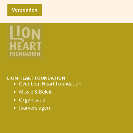
-
Verzenden
m
a
i
l
a
d
r
e
s
*
LION HEART FOUNDATION
Over Lion Heart Foundation
Missie & Beleid
Organisatie
Jaarverslagen