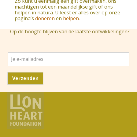
Zo kunt u eenmalig een gift overmaken, ons
machtigen tot een maandelijkse gift of ons
helpen in natura. U leest er alles over op onze
pagina’s
doneren
en
helpen
.
Op de hoogte blijven van de laatste ontwikkelingen?
J
e
e
-
Verzenden
m
a
i
l
a
d
r
e
s
*