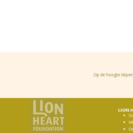
Op de hoogte blijven
LION 
Ov
Mi
Or