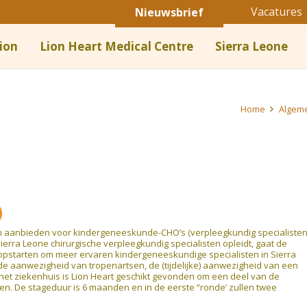
Vacatures
Nieuwsbrief
ion
Lion Heart Medical Centre
Sierra Leone
Home
Algem
an aanbieden voor kindergeneeskunde-CHO’s (verpleegkundig specialisten
erra Leone chirurgische verpleegkundig specialisten opleidt, gaat de
opstarten om meer ervaren kindergeneeskundige specialisten in Sierra
 aanwezigheid van tropenartsen, de (tijdelijke) aanwezigheid van een
het ziekenhuis is Lion Heart geschikt gevonden om een deel van de
men. De stageduur is 6 maanden en in de eerste “ronde’ zullen twee