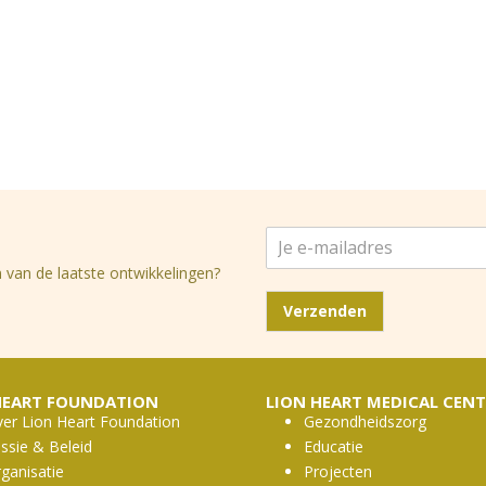
J
e
 van de laatste ontwikkelingen?
e
-
Verzenden
m
a
i
l
HEART FOUNDATION
LION HEART MEDICAL CENT
a
er Lion Heart Foundation
Gezondheidszorg
d
ssie & Beleid
Educatie
r
ganisatie
Projecten
e