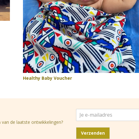
Healthy Baby Voucher
J
e
 van de laatste ontwikkelingen?
e
-
Verzenden
m