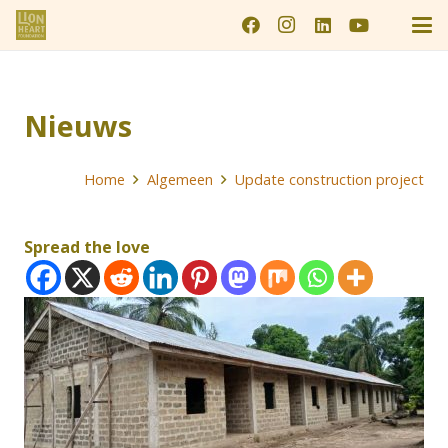
Nieuws
Home
Algemeen
Update construction project
Spread the love