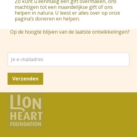
Zo kunt u eenmalig een gift overmaken, ons
machtigen tot een maandelijkse gift of ons
helpen in natura. U leest er alles over op onze
pagina’s
doneren
en
helpen
.
Op de hoogte blijven van de laatste ontwikkelingen?
J
e
e
-
Verzenden
m
a
i
l
a
d
r
e
s
*