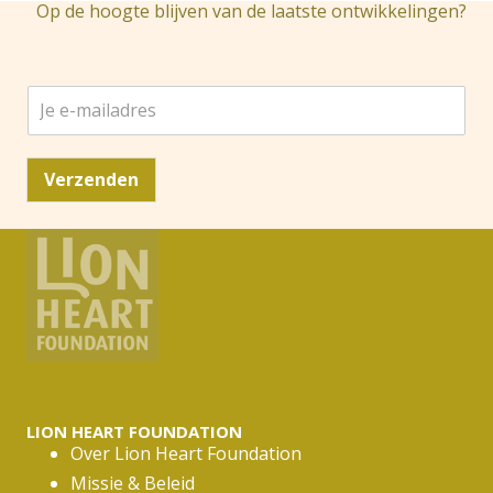
Op de hoogte blijven van de laatste ontwikkelingen?
J
e
e
-
Verzenden
m
a
i
l
a
d
r
e
s
*
LION HEART FOUNDATION
Over Lion Heart Foundation
Missie & Beleid